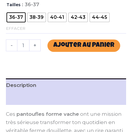
: 36-37
Tailles
36-37
38-39
40-41
42-43
44-45
EFFACER
-
+
Ajouter au panier
Description
Avis (0)
Ces
pantoufles forme vache
ont une mission
très sérieuse transformer ton quotidien en
véritable ferme douillette, avec un rire garanti