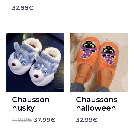
32.99
€
Le
Le
prix
prix
initial
actuel
était :
est :
47.99€.
37.99€.
Chausson
Chaussons
husky
halloween
47.99
€
37.99
€
32.99
€